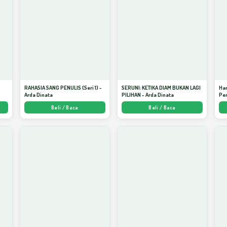
S
RAHASIA SANG PENULIS (Seri 1) -
SERUNI: KETIKA DIAM BUKAN LAGI
Har
Arda Dinata
PILIHAN - Arda Dinata
Per
Beli / Baca
Beli / Baca