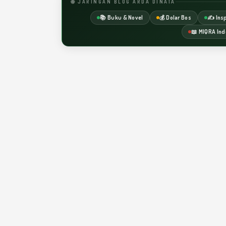
🌐 JARINGAN BLOG ARDA DINATA
📚 Buku & Novel
💰 Dolar Bos
✍️ Insp
📖 MIQRA Ind