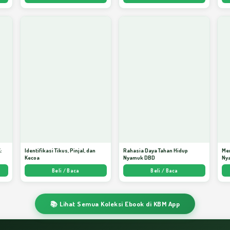
:
Identifikasi Tikus, Pinjal, dan
Rahasia Daya Tahan Hidup
Me
Kecoa
Nyamuk DBD
Ny
ata
Beli / Baca
Beli / Baca
📚 Lihat Semua Koleksi Ebook di KBM App