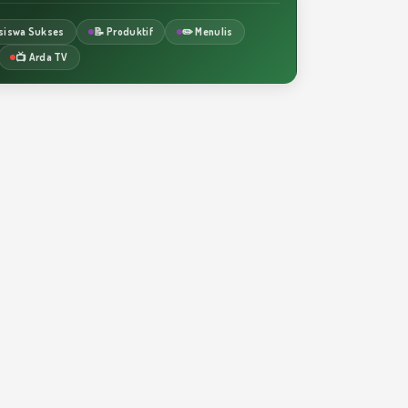
siswa Sukses
📝 Produktif
✏️ Menulis
📺 Arda TV