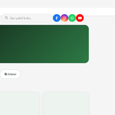
🕌 Islami