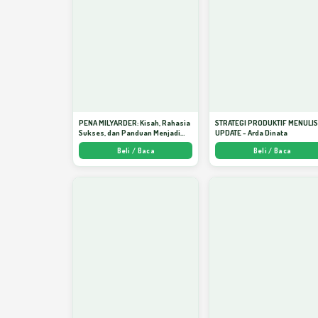
PENA MILYARDER: Kisah, Rahasia
STRATEGI PRODUKTIF MENULI
Sukses, dan Panduan Menjadi
UPDATE - Arda Dinata
Penulis 1 Milyar di KBM App dari
Beli / Baca
Beli / Baca
Nol - Arda Dinata