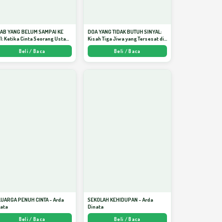
JAB YANG BELUM SAMPAI KE
DOA YANG TIDAK BUTUH SINYAL:
I: Ketika Cinta Seorang Ustadz
Kisah Tiga Jiwa yang Tersesat di
jadi Cermin yang Paling
Era AI dan Menemukan Jalan
Beli / Baca
Beli / Baca
am - Arda Dinata
Pulang di Bulan Ramadhan" -
Arda Dinata
LUARGA PENUH CINTA - Arda
SEKOLAH KEHIDUPAN - Arda
nata
Dinata
Beli / Baca
Beli / Baca