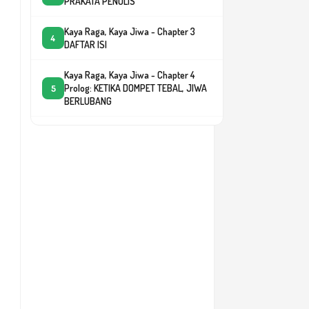
PRAKATA PENULIS
Kaya Raga, Kaya Jiwa - Chapter 3
4
DAFTAR ISI
Kaya Raga, Kaya Jiwa - Chapter 4
Prolog: KETIKA DOMPET TEBAL, JIWA
5
BERLUBANG
Kaya Raga, Kaya Jiwa - Chapter 5
BAB 1.1. MELAMPAUI ANGKA: KETIKA
6
HATI BERTANYA ARTI CUKUP
Kaya Raga, Kaya Jiwa - Chapter 6
BAB 1.2. MENIMBANG HIDUP DENGAN
7
DUA TANGAN
Kaya Raga, Kaya Jiwa - Chapter 7
BAB 1.3. KAYA DI ANGKA, MISKIN DI
8
RASA
Kaya Raga, Kaya Jiwa - Chapter 8