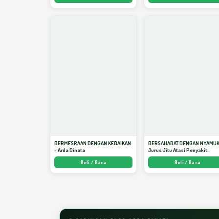
BERMESRAAN DENGAN KEBAIKAN
BERSAHABAT DENGAN NYAMUK
- Arda Dinata
Jurus Jitu Atasi Penyakit
Bersumber Nyamuk - Arda Din
Beli / Baca
Beli / Baca