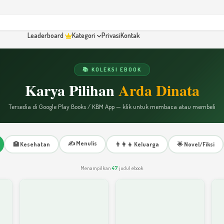
Leaderboard
Kategori
Privasi
Kontak
📚 KOLEKSI EBOOK
Karya Pilihan
Arda Dinata
Tersedia di Google Play Books / KBM App — klik untuk membaca atau membeli
✍️ Menulis
🏥 Kesehatan
👨‍👩‍👧 Keluarga
🌟 Novel/Fiksi
Menampilkan
47
judul ebook