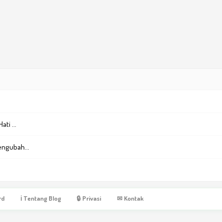
ti ...
engubah...
rd
ℹ Tentang Blog
🔒 Privasi
✉ Kontak