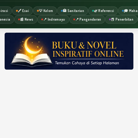
irasi
🖊️ Esai
💡 Kolom
🏥 Sanitarian
🌿 Referensi
🎓 Maha
onesia
📰 News
📍 Indramayu
📍 Pangandaran
📕 Penerbitan