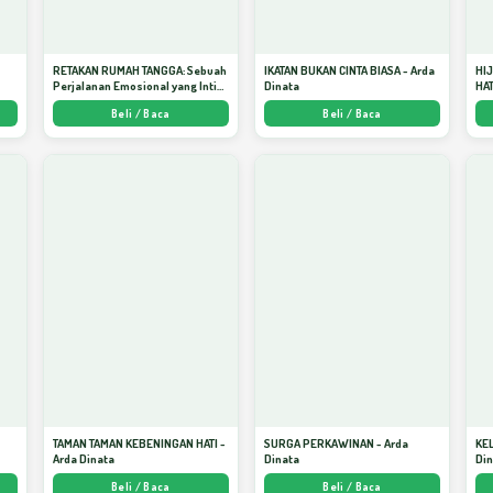
RETAKAN RUMAH TANGGA: Sebuah
IKATAN BUKAN CINTA BIASA - Arda
HI
Perjalanan Emosional yang Intim
Dinata
HAT
dan Mendalam - Arda Dinata
Men
Beli / Baca
Beli / Baca
Kej
TAMAN TAMAN KEBENINGAN HATI -
SURGA PERKAWINAN - Arda
KE
Arda Dinata
Dinata
Di
Beli / Baca
Beli / Baca