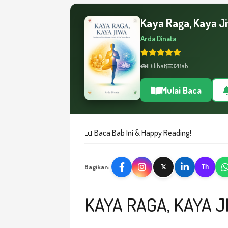
Kaya Raga, Kaya Ji
Arda Dinata
1
Dilihat
32
Bab
Mulai Baca
📖 Baca Bab Ini & Happy Reading!
Bagikan:
𝕏
Th
KAYA RAGA, KAYA 