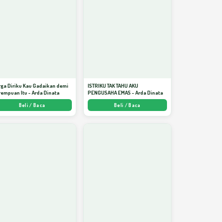
ga Diriku Kau Gadaikan demi
ISTRIKU TAK TAHU AKU
empuan Itu - Arda Dinata
PENGUSAHA EMAS - Arda Dinata
Beli / Baca
Beli / Baca