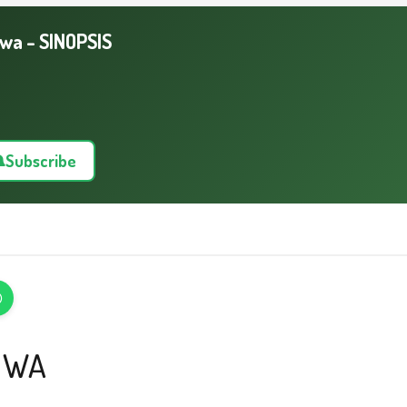
wa - SINOPSIS
Subscribe
JIWA