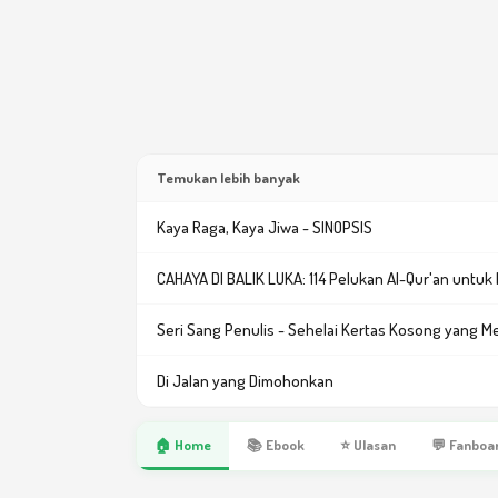
Temukan lebih banyak
Kaya Raga, Kaya Jiwa - SINOPSIS
CAHAYA DI BALIK LUKA: 114 Pelukan Al-Qur'an untuk Ha
Seri Sang Penulis - Sehelai Kertas Kosong yang M
Di Jalan yang Dimohonkan
🏠 Home
📚 Ebook
⭐ Ulasan
💬 Fanboa