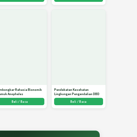
mbongkar Rahasia Bionomik
Pendekatan Kesehatan
amuk Anopheles
Lingkungan Pengendalian DBD
Beli / Baca
Beli / Baca