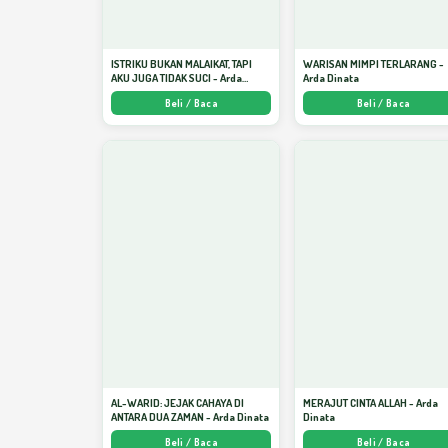
ISTRIKU BUKAN MALAIKAT, TAPI
WARISAN MIMPI TERLARANG -
AKU JUGA TIDAK SUCI - Arda
Arda Dinata
Dinata
Beli / Baca
Beli / Baca
AL-WARID: JEJAK CAHAYA DI
MERAJUT CINTA ALLAH - Arda
ANTARA DUA ZAMAN - Arda Dinata
Dinata
Beli / Baca
Beli / Baca