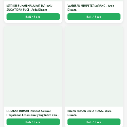
ISTRIKU BUKAN MALAIKAT, TAPI AKU
WARISAN MIMPI TERLARANG - Arda
JUGA TIDAK SUCI - Arda Dinata
Dinata
Beli / Baca
Beli / Baca
RETAKAN RUMAH TANGGA: Sebuah
IKATAN BUKAN CINTA BIASA - Arda
Perjalanan Emosional yang Intim dan
Dinata
Mendalam - Arda Dinata
Beli / Baca
Beli / Baca