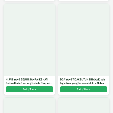
HIJAB YANG BELUM SAMPAI KE HATI:
DOA YANG TIDAK BUTUH SINYAL: Kisah
Ketika Cinta Seorang Ustadz Menjadi
Tiga Jiwa yang Tersesat di Era AI dan
Cermin yang Paling Kejam - Arda
Menemukan Jalan Pulang di Bulan
Beli / Baca
Beli / Baca
Dinata
Ramadhan" - Arda Dinata