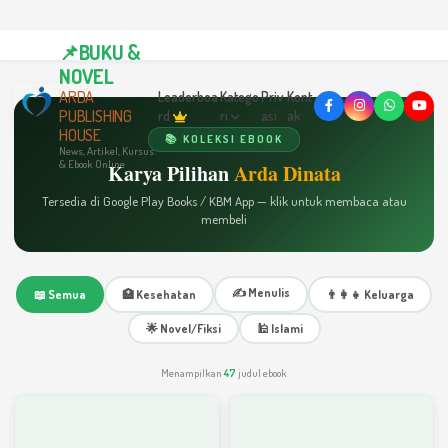
📌BUKU &
NOVEL
ARDA
Leaderboa
Katego
Priv
Kont
PUBLISHING
rd
ri
asi
ak
HOUSE
📚 KOLEKSI EBOOK
News, Artikel, Kursus
& Ebook Online
Karya Pilihan
Arda Dinata
Tersedia di Google Play Books / KBM App — klik untuk membaca atau
membeli
✍️ Menulis
📖 Semua
🏥 Kesehatan
👨‍👩‍👧 Keluarga
🌟 Novel/Fiksi
🕌 Islami
Menampilkan
47
judul ebook