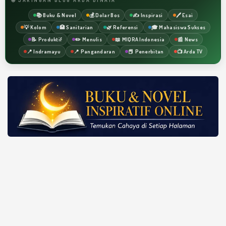
📚 Buku & Novel
💰 Dolar Bos
✍️ Inspirasi
🖊️ Esai
💡 Kolom
🏥 Sanitarian
🌿 Referensi
🎓 Mahasiswa Sukses
📝 Produktif
✏️ Menulis
📖 MIQRA Indonesia
📰 News
📍 Indramayu
📍 Pangandaran
📕 Penerbitan
📺 Arda TV