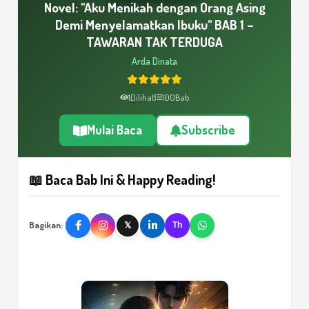
Novel: "Aku Menikah dengan Orang Asing
Demi Menyelamatkan Ibuku" BAB 1 –
TAWARAN TAK TERDUGA
Arda Dinata
1
Dilihat
100
Bab
Mulai Baca
Subscribe
📖 Baca Bab Ini & Happy Reading!
Bagikan:
𝕏
Th