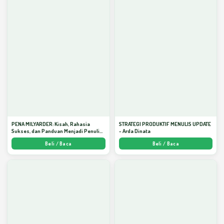
PENA MILYARDER: Kisah, Rahasia
STRATEGI PRODUKTIF MENULIS UPDATE
Sukses, dan Panduan Menjadi Penulis 1
- Arda Dinata
Milyar di KBM App dari Nol - Arda Dinata
Beli / Baca
Beli / Baca