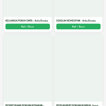
KELUARGA PENUH CINTA - Arda Dinata
SEKOLAH KEHIDUPAN - Arda Dinata
Beli / Baca
Beli / Baca
BERMESRAAN DENGAN KEBAIKAN -
BERSAHABAT DENGAN NYAMUK: Jurus